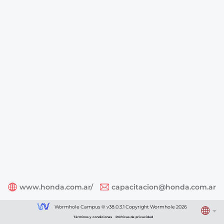
www.honda.com.ar/
capacitacion@honda.com.ar
Wormhole Campus ® v38.0.3.1 Copyright Wormhole 2026
Términos y condiciones
Políticas de privacidad