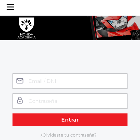
Entrar
¿Olvidaste tu contraseña?